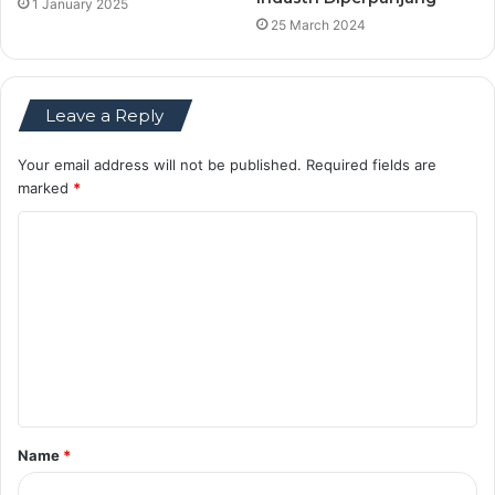
1 January 2025
25 March 2024
Leave a Reply
Your email address will not be published.
Required fields are
marked
*
C
o
m
m
e
n
t
Name
*
*