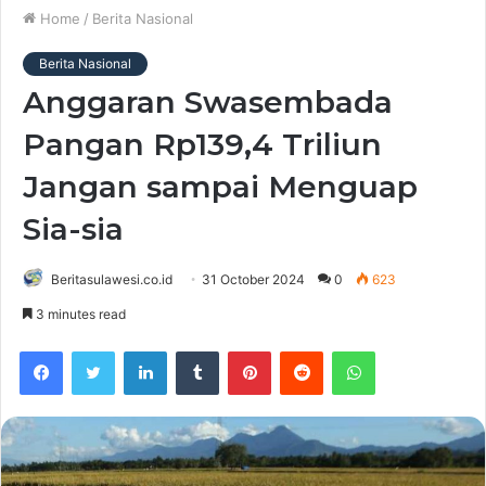
Home
/
Berita Nasional
Berita Nasional
Anggaran Swasembada
Pangan Rp139,4 Triliun
Jangan sampai Menguap
Sia-sia
Beritasulawesi.co.id
31 October 2024
0
623
3 minutes read
Facebook
Twitter
LinkedIn
Tumblr
Pinterest
Reddit
WhatsApp