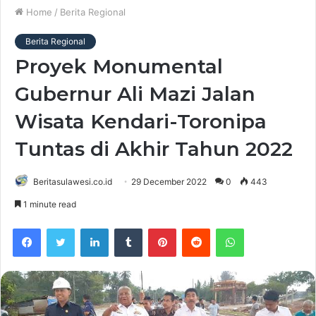
Home
/
Berita Regional
Berita Regional
Proyek Monumental
Gubernur Ali Mazi Jalan
Wisata Kendari-Toronipa
Tuntas di Akhir Tahun 2022
Beritasulawesi.co.id
29 December 2022
0
443
1 minute read
Facebook
Twitter
LinkedIn
Tumblr
Pinterest
Reddit
WhatsApp