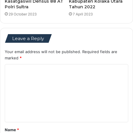
Kasatgaswil Densus 88 AT
Kabupaten Kolaka Utara
Polri Sultra
Tahun 2022
29 October 2023
7 April 2023
Leave a Reply
Your email address will not be published.
Required fields are
marked
*
C
o
m
m
e
n
t
Name
*
*