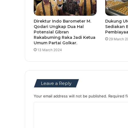
Direktur Indo Barometer M.
Dukung UM
Qodari Ungkap Dua Hal
Sediakan 
Potensial Gibran
Pembiaya
Rakabuming Raka Jadi Ketua
29 March 2
Umum Partai Golkar.
13 March 2024
Leave a Reply
Your email address will not be published.
Required f
C
o
m