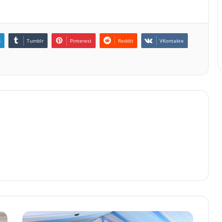
n
Tumblr
Pinterest
Reddit
VKontakte