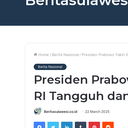
Beritasulawesi
Home
/
Berita Nasional
/
Presiden Prabowo Yakin E
Berita Nasional
Presiden Prab
RI Tangguh dan
Beritasulawesi.co.id
22 March 2025
Facebook
Twitter
LinkedIn
Tumblr
Pinterest
Reddit