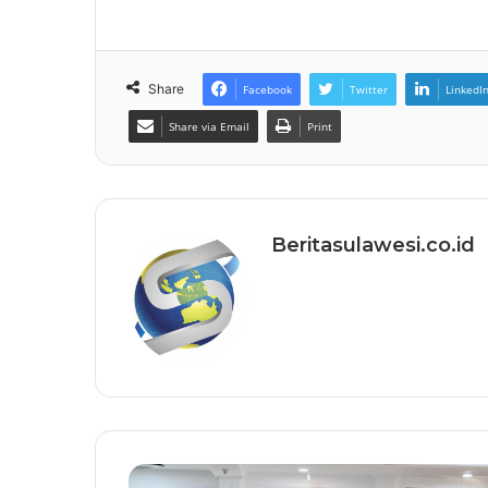
Share
Facebook
Twitter
LinkedI
Share via Email
Print
Beritasulawesi.co.id