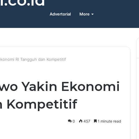
.co.id
Advertorial
More
konomi RI Tangguh dan Kompetitif
owo Yakin Ekonomi
 Kompetitif
0
457
1 minute read