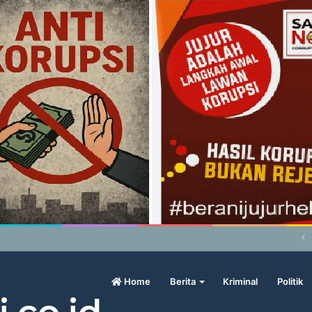
wo Geram Sama Pengamat, Menilai Harga Beras Terlalu Mahal
Home
Berita
Kriminal
Politik