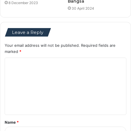
Bangsa
8 December 2023
30 April 2024
Leave a Reply
Your email address will not be published.
Required fields are
marked
*
C
o
m
m
e
n
t
Name
*
*