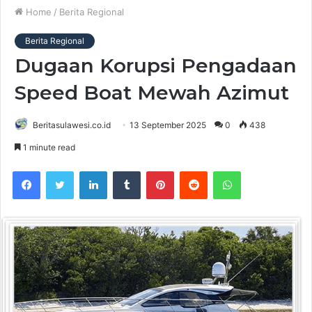
Home
/
Berita Regional
Berita Regional
Dugaan Korupsi Pengadaan
Speed Boat Mewah Azimut
Beritasulawesi.co.id
13 September 2025
0
438
1 minute read
Facebook
Twitter
LinkedIn
Tumblr
Pinterest
Reddit
WhatsApp