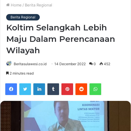
Home
/
Berita Regional
Berita Regional
Koltim Selangkah Lebih
Maju Dalam Perencanaan
Wilayah
Beritasulawesi.co.id
14 December 2022
0
452
2 minutes read
Facebook
Twitter
LinkedIn
Tumblr
Pinterest
Reddit
WhatsApp