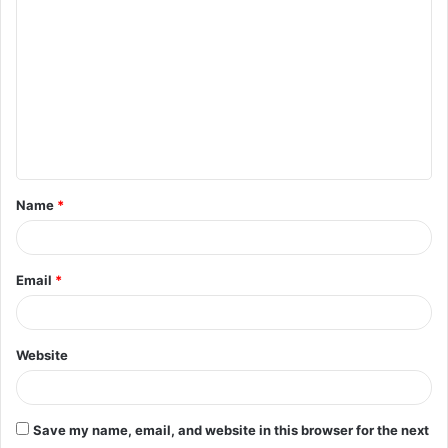
o
m
m
e
n
t
Name
*
*
Email
*
Website
Save my name, email, and website in this browser for the next