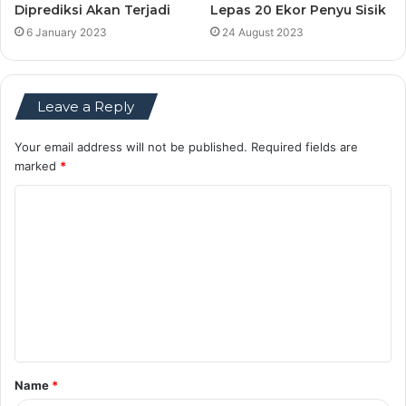
Diprediksi Akan Terjadi
Lepas 20 Ekor Penyu Sisik
6 January 2023
24 August 2023
Leave a Reply
Your email address will not be published.
Required fields are
marked
*
C
o
m
m
e
n
t
Name
*
*