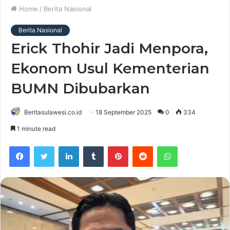
Home
/
Berita Nasional
Berita Nasional
Erick Thohir Jadi Menpora,
Ekonom Usul Kementerian
BUMN Dibubarkan
Beritasulawesi.co.id
18 September 2025
0
334
1 minute read
Facebook
Twitter
LinkedIn
Tumblr
Pinterest
Reddit
WhatsApp