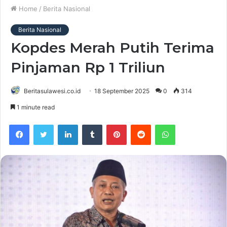
Home
/
Berita Nasional
Berita Nasional
Kopdes Merah Putih Terima
Pinjaman Rp 1 Triliun
Beritasulawesi.co.id
18 September 2025
0
314
1 minute read
Facebook
Twitter
LinkedIn
Tumblr
Pinterest
Reddit
WhatsApp