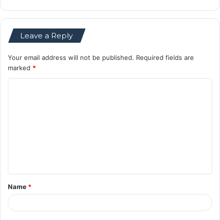
Leave a Reply
Your email address will not be published.
Required fields are
marked
*
C
o
m
m
e
n
t
Name
*
*