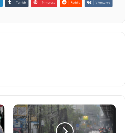
n
Tumblr
Pinterest
Reddit
VKontakte