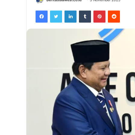
Facebook
Twitter
LinkedIn
Tumblr
Pinterest
Reddit