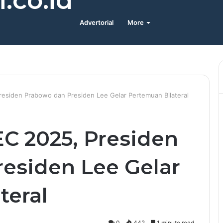
.co.id
Advertorial
More
residen Prabowo dan Presiden Lee Gelar Pertemuan Bilateral
EC 2025, Presiden
esiden Lee Gelar
teral
0
442
1 minute read