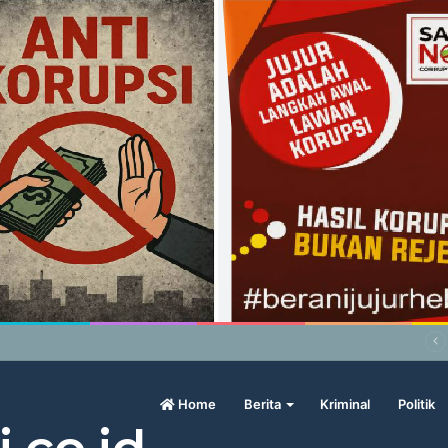
abowo Geram Sama Pengamat, Menilai Harga Beras Terlalu Mahal
Home
Berita
Kriminal
Politik