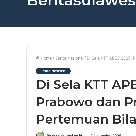
Beritasulawesi
Home
/
Berita Nasional
/
Di Sela KTT APEC 2025, P
Berita Nasional
Di Sela KTT AP
Prabowo dan Pr
Pertemuan Bila
Beritasulawesi.co.id
3 November 2025