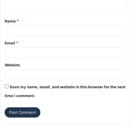
n
t
Name
*
*
Email
*
Website
Save my name, email, and website in this browser for the next
time I comment.