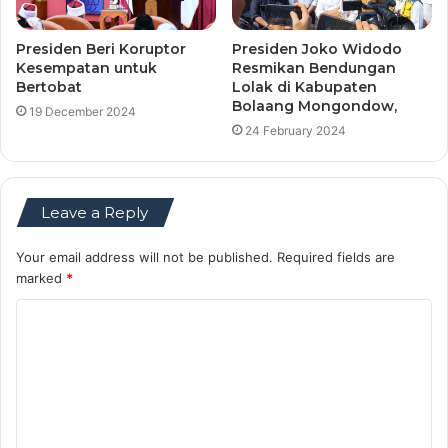
Presiden Beri Koruptor
Presiden Joko Widodo
Kesempatan untuk
Resmikan Bendungan
Bertobat
Lolak di Kabupaten
Bolaang Mongondow,
19 December 2024
24 February 2024
Leave a Reply
Your email address will not be published.
Required fields are
marked
*
C
o
m
m
e