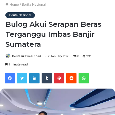
Home
/
Berita Nasional
Berita Nasional
Bulog Akui Serapan Beras
Terganggu Imbas Banjir
Sumatera
Beritasulawesi.co.id
2 January 2026
0
231
1 minute read
Facebook
Twitter
LinkedIn
Tumblr
Pinterest
Reddit
WhatsApp