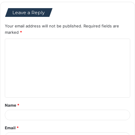
Leave a Reply
Your email address will not be published.
Required fields are
marked
*
C
o
m
m
e
n
t
Name
*
*
Email
*