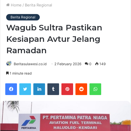
Home
/
Berita Regional
Berita Regional
Wagub Sultra Pastikan
Kesiapan Avtur Jelang
Ramadan
Beritasulawesi.co.id
2 February 2026
0
149
1 minute read
Facebook
Twitter
LinkedIn
Tumblr
Pinterest
Reddit
WhatsApp