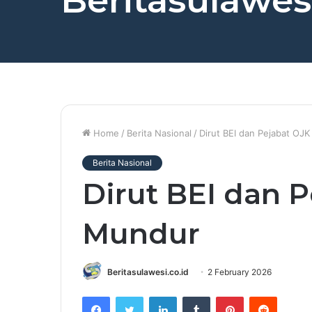
Beritasulawesi
Home
/
Berita Nasional
/
Dirut BEI dan Pejabat OJ
Berita Nasional
Dirut BEI dan 
Mundur
Beritasulawesi.co.id
2 February 2026
Facebook
Twitter
LinkedIn
Tumblr
Pinterest
Reddit