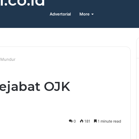
.co.id
Advertorial
More
K Mundur
Pejabat OJK
0
181
1 minute read