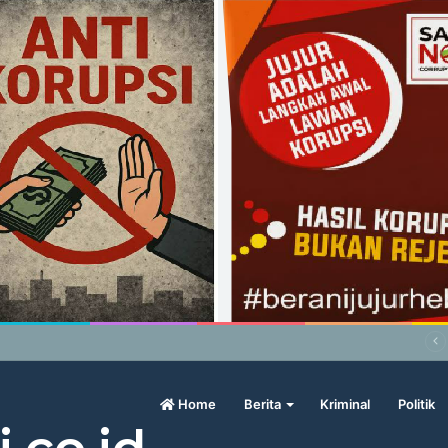
bowo Geram Sama Pengamat, Menilai Harga Beras Terlalu Mahal
Home
Berita
Kriminal
Politik