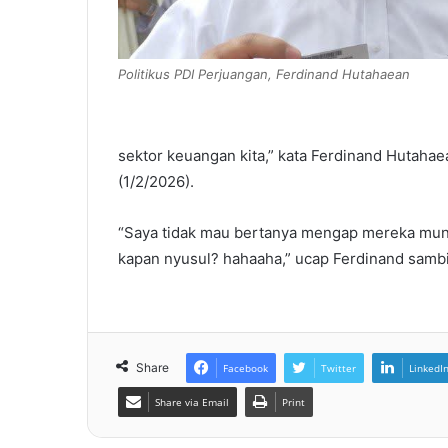
Politikus PDI Perjuangan, Ferdinand Hutahaean
sektor keuangan kita,” kata Ferdinand Hutahae
(1/2/2026).
“Saya tidak mau bertanya mengap mereka mund
kapan nyusul? hahaaha,” ucap Ferdinand sambil
Share
Facebook
Twitter
LinkedI
Share via Email
Print