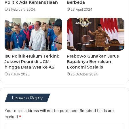
Politik Ada Kemanusiaan
Berbeda
8 February 2024
23 April 2024
Isu Politik-Hukum Terkini:
Prabowo Gunakan Jurus
Jokowi Reuni di UGM
Bapaknya Berhaluan
hingga Data WNI ke AS
Ekonomi Sosialis
27 July 2025
25 October 2024
Leave a Reply
Your email address will not be published.
Required fields are
marked
*
C