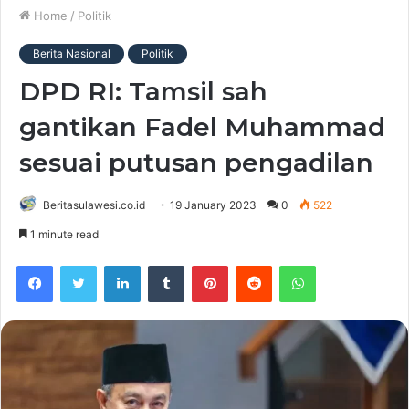
Home
/
Politik
Berita Nasional
Politik
DPD RI: Tamsil sah
gantikan Fadel Muhammad
sesuai putusan pengadilan
Beritasulawesi.co.id
19 January 2023
0
522
1 minute read
Facebook
Twitter
LinkedIn
Tumblr
Pinterest
Reddit
WhatsApp