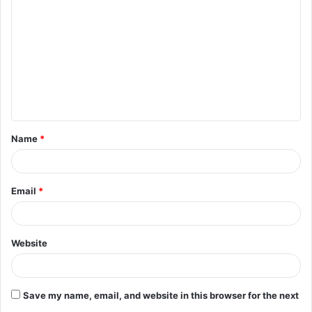
o
m
m
e
n
t
Name
*
*
Email
*
Website
Save my name, email, and website in this browser for the next