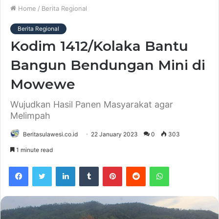
Home
/
Berita Regional
Berita Regional
Kodim 1412/Kolaka Bantu
Bangun Bendungan Mini di
Mowewe
Wujudkan Hasil Panen Masyarakat agar
Melimpah
Beritasulawesi.co.id
22 January 2023
0
303
1 minute read
Facebook
Twitter
LinkedIn
Tumblr
Pinterest
Reddit
WhatsApp