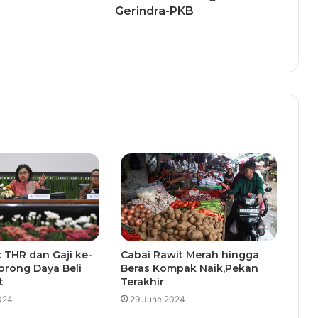
Gerindra-PKB
 THR dan Gaji ke-
Cabai Rawit Merah hingga
orong Daya Beli
Beras Kompak Naik,Pekan
t
Terakhir
024
29 June 2024