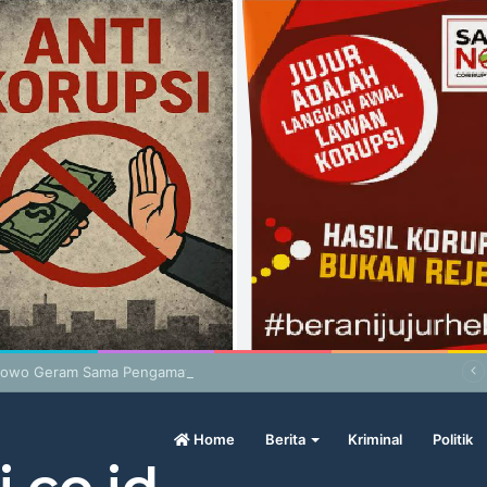
bowo Geram Sama Pengamat, Menilai Harga Beras Terlalu Mahal
Home
Berita
Kriminal
Politik