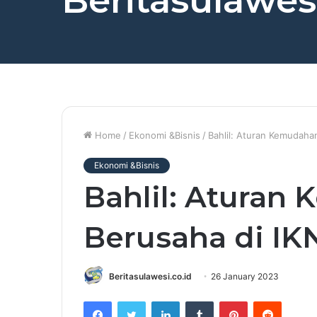
Beritasulawesi
Home
/
Ekonomi &Bisnis
/
Bahlil: Aturan Kemudah
Ekonomi &Bisnis
Bahlil: Aturan
Berusaha di I
Beritasulawesi.co.id
26 January 2023
Facebook
Twitter
LinkedIn
Tumblr
Pinterest
Reddit