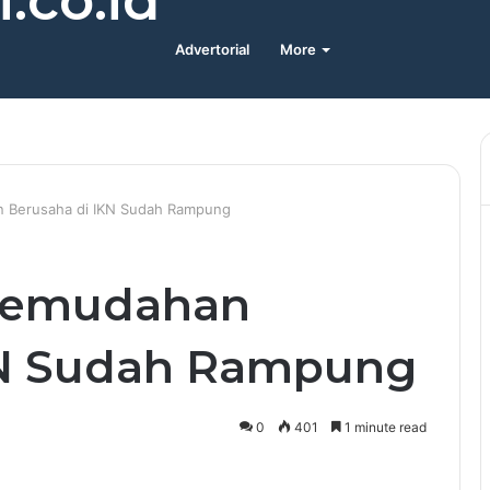
.co.id
Advertorial
More
an Berusaha di IKN Sudah Rampung
 Kemudahan
KN Sudah Rampung
0
401
1 minute read