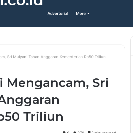
.co.id
Advertorial
More
, Sri Mulyani Tahan Anggaran Kementerian Rp50 Triliun
i Mengancam, Sri
 Anggaran
50 Triliun
0
370
2 minutes read