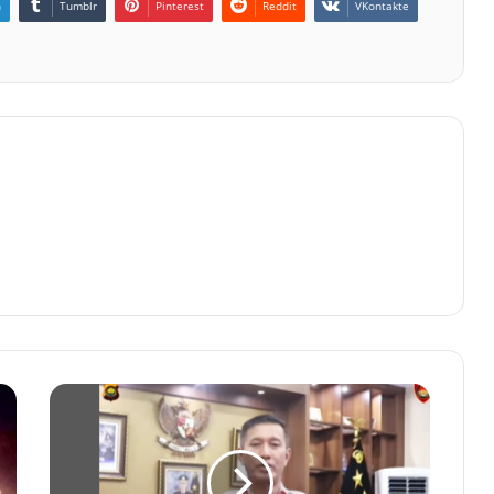
n
Tumblr
Pinterest
Reddit
VKontakte