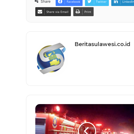
Share
Facebook
Twitter
LinkedI
Share via Email
Print
Beritasulawesi.co.id