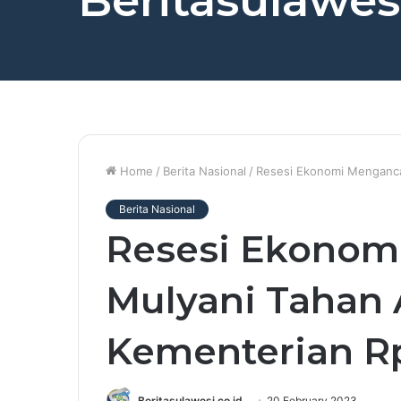
Beritasulawesi
Home
/
Berita Nasional
/
Resesi Ekonomi Mengancam
Berita Nasional
Resesi Ekonom
Mulyani Tahan
Kementerian Rp
Beritasulawesi.co.id
20 February 2023