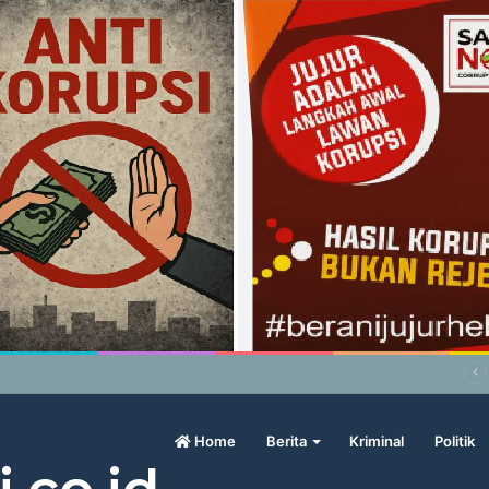
abowo Geram Sama Pengamat, Menilai Harga Beras Terlalu Mahal
Home
Berita
Kriminal
Politik