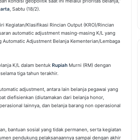
 kondisi geopolitik saat ini melalui prioritas belanja,”
arta
, Sabtu (18/2).
 Kegiatan/Klasifikasi Rincian Output (KRO)/Rincian
esaran automatic adjustment masing-masing K/L yang
ng Automatic Adjustment Belanja Kementerian/Lembaga
elanja K/L dalam bentuk
Rupiah
Murni (RM) dengan
elama tiga tahun terakhir.
utomatic adjustment, antara lain belanja pegawai yang
at diefisienkan (diutamakan dari belanja honor,
operasional lainnya, dan belanja barang non operasional
an, bantuan sosial yang tidak permanen, serta kegiatan
kumen pendukung pelaksanaannya sampai dengan akhir