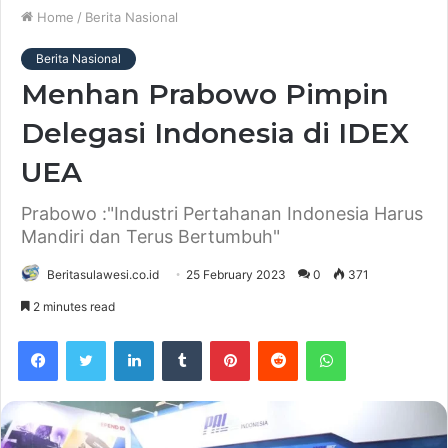
Home
/
Berita Nasional
Berita Nasional
Menhan Prabowo Pimpin
Delegasi Indonesia di IDEX
UEA
Prabowo :"Industri Pertahanan Indonesia Harus
Mandiri dan Terus Bertumbuh"
Beritasulawesi.co.id
25 February 2023
0
371
2 minutes read
Facebook
Twitter
LinkedIn
Tumblr
Pinterest
Reddit
WhatsApp