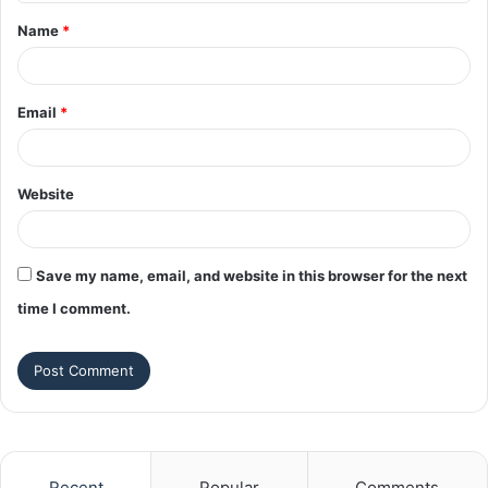
t
Name
*
*
Email
*
Website
Save my name, email, and website in this browser for the next
time I comment.
Recent
Popular
Comments