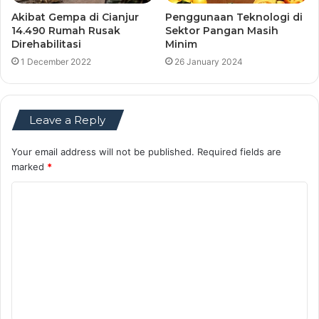
Akibat Gempa di Cianjur
Penggunaan Teknologi di
14.490 Rumah Rusak
Sektor Pangan Masih
Direhabilitasi
Minim
1 December 2022
26 January 2024
Leave a Reply
Your email address will not be published.
Required fields are
marked
*
C
o
m
m
e
n