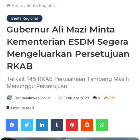
Home
/
Berita Regional
Berita Regional
Gubernur Ali Mazi Minta
Kementerian ESDM Segera
Mengeluarkan Persetujuan
RKAB
Terkait 145 RKAB Perusahaan Tambang Masih
Menunggu Persetujuan
Beritasulawesi.co.id
28 February 2023
0
778
1 minute read
Facebook
Twitter
LinkedIn
Tumblr
Pinterest
Reddit
WhatsApp