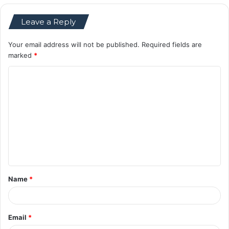
Leave a Reply
Your email address will not be published.
Required fields are
marked
*
C
o
m
m
e
n
t
Name
*
*
Email
*