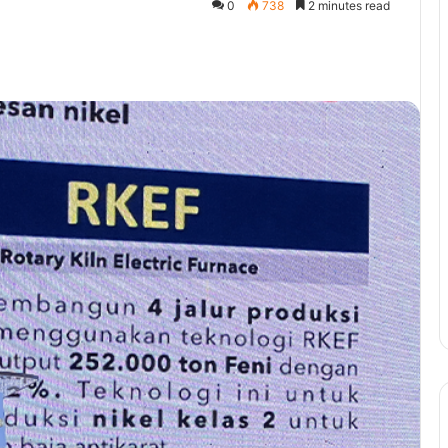
0
738
2 minutes read