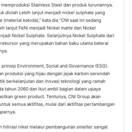
tuk memproduksi Stainless Steel dan produk turunannya.
diolah Lebih lanjut menjadi nickel sulphate yang
material katoda),” kata dia “CNI saat ini sedang
h lanjut FeNi menjadi Nickel matte dan Nickel
jadi Nickel Sulphate. Selanjutnya Nickel Sulphate dari
i prekursor yang merupakan bahan baku utama baterai
nya.
rinsip Environment, Social and Governance (ESG).
 produksi yang hijau dengan jejak karbon serendah
k berkelanjutan dan inovasi teknologi yang ramah
a tahun 2060 dan ikut ambil bagian dalam upaya
silkan green product. Tentunya, CNI Group akan
tuk semua aktifitas, mulai dari aktifitas pertambangan
aparnya.
hilirasi nikel melalui pembangunan smelter sangat