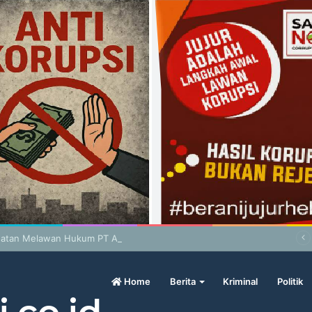
atan Melawan Hukum PT Antam-PT SJS, Tunggu Audit BPK
Home
Berita
Kriminal
Politik