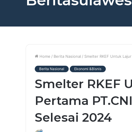
Beritasulawesi
Home
/
Berita Nasional
/
Smelter RKEF Untuk Lajur
Berita Nasional
Ekonomi &Bisnis
Smelter RKEF U
Pertama PT.CNI
Selesai 2024