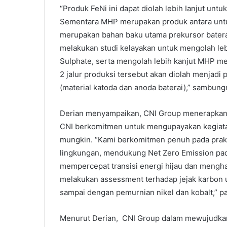
“Produk FeNi ini dapat diolah lebih Ianjut un
Sementara MHP merupakan produk antara untuk 
merupakan bahan baku utama prekursor baterai (
melakukan studi kelayakan untuk mengolah lebi
Sulphate, serta mengolah lebih kanjut MHP men
2 jalur produksi tersebut akan diolah menjad
(material katoda dan anoda baterai),” sambung
Derian menyampaikan, CNI Group menerapkan p
CNI berkomitmen untuk mengupayakan kegiatan
mungkin. “Kami berkomitmen penuh pada prakti
lingkungan, mendukung Net Zero Emission pad
mempercepat transisi energi hijau dan mengha
melakukan assessment terhadap jejak karbon un
sampai dengan pemurnian nikel dan kobalt,” p
Menurut Derian, CNI Group dalam mewujudkan 