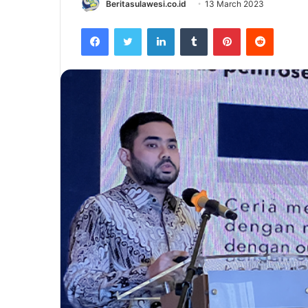
Beritasulawesi.co.id
13 March 2023
Facebook
Twitter
LinkedIn
Tumblr
Pinterest
Reddit