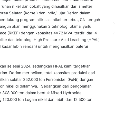
urunan nikel dan cobalt yang dihasilkan dari smelter
rea Selatan (Korsel) dan India,” ujar Derian dalam
mendukung program hilirisasi nikel tersebut, CNI tengah
angun akan menggunakan 2 teknologi utama, yaitu
nace (RKEF) dengan kapasitas 4×72 MVA, terdiri dari 4
rolite dan teknologi High Pressure Acid Leaching (HPAL)
el kadar lebih rendah) untuk menghasilkan baterai
tkan selesai 2024, sedangkan HPAL kami targetkan
ian. Derian merincikan, total kapasitas produksi dari
ilkan sekitar 252.000 ton Ferronickel (FeNi) dengan
 ton nikel di dalamnya. Sedangkan dari pengolahan
ar 308.000 ton dalam bentuk Mixed Hydroxide
 120.000 ton Logam nikel dan lebih dari 12.500 ton