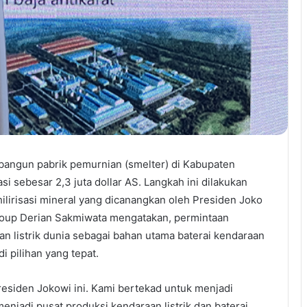
angun pabrik pemurnian (smelter) di Kabupaten
si sebesar 2,3 juta dollar AS. Langkah ini dilakukan
ilirisasi mineral yang dicanangkan oleh Presiden Joko
roup Derian Sakmiwata mengatakan, permintaan
aan listrik dunia sebagai bahan utama baterai kendaraan
di pilihan yang tepat.
residen Jokowi ini. Kami bertekad untuk menjadi
enjadi pusat produksi kendaraan listrik dan baterai