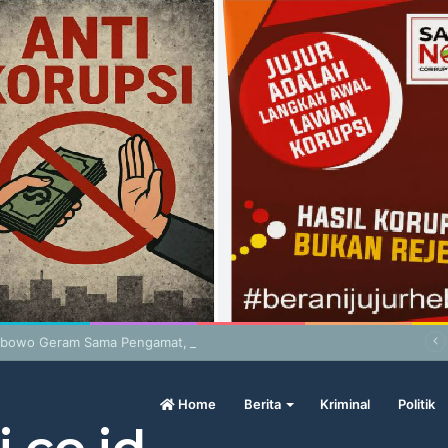
abowo Geram Sama Pengamat, Menilai Harga Beras Terlalu Mahal
Home
Berita
Kriminal
Politik