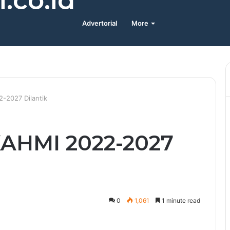
.co.id
Advertorial
More
-2027 Dilantik
AHMI 2022-2027
0
1,061
1 minute read