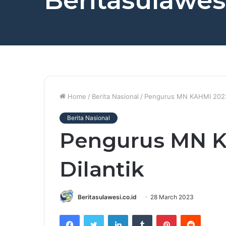
Beritasulawesi
Home
/
Berita Nasional
/
Pengurus MN KAHMI 2022
Berita Nasional
Pengurus MN K
Dilantik
Beritasulawesi.co.id
28 March 2023
Facebook
Twitter
LinkedIn
Tumblr
Pinterest
Reddit