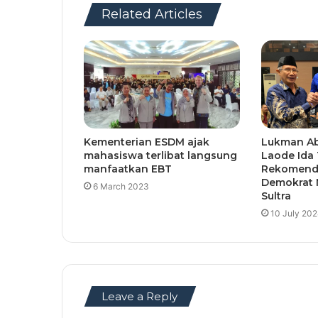
Related Articles
Kementerian ESDM ajak
Lukman A
mahasiswa terlibat langsung
Laode Ida
manfaatkan EBT
Rekomenda
Demokrat 
6 March 2023
Sultra
10 July 20
Leave a Reply