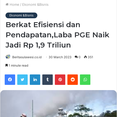
Home
/
Ekonomi &Bisnis
Ekonomi &Bisnis
Berkat Efisiensi dan
Pendapatan,Laba PGE Naik
Jadi Rp 1,9 Triliun
Beritasulawesi.co.id
30 March 2023
0
351
1 minute read
Facebook
Twitter
LinkedIn
Tumblr
Pinterest
Reddit
WhatsApp