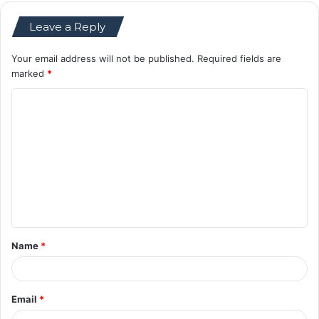
Leave a Reply
Your email address will not be published.
Required fields are
marked
*
C
o
m
m
e
n
t
Name
*
*
Email
*