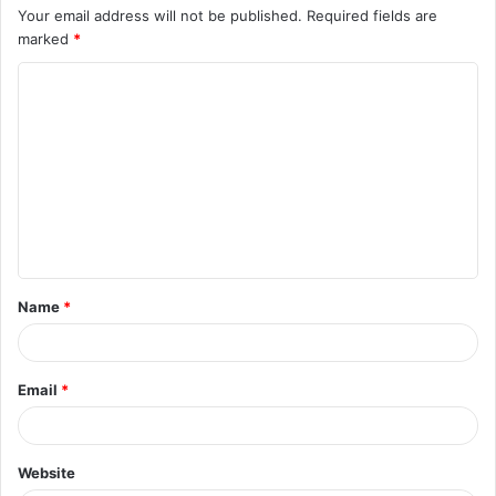
Your email address will not be published.
Required fields are
marked
*
C
o
m
m
e
n
t
Name
*
*
Email
*
Website