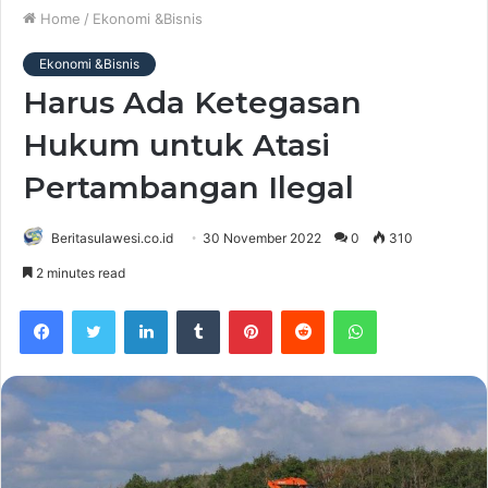
Home
/
Ekonomi &Bisnis
Ekonomi &Bisnis
Harus Ada Ketegasan
Hukum untuk Atasi
Pertambangan Ilegal
Beritasulawesi.co.id
30 November 2022
0
310
2 minutes read
Facebook
Twitter
LinkedIn
Tumblr
Pinterest
Reddit
WhatsApp