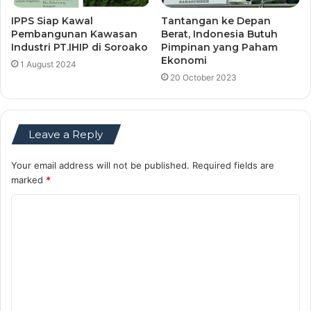
IPPS Siap Kawal
Tantangan ke Depan
Pembangunan Kawasan
Berat, Indonesia Butuh
Industri PT.IHIP di Soroako
Pimpinan yang Paham
Ekonomi
1 August 2024
20 October 2023
Leave a Reply
Your email address will not be published.
Required fields are
marked
*
C
o
m
m
e
n