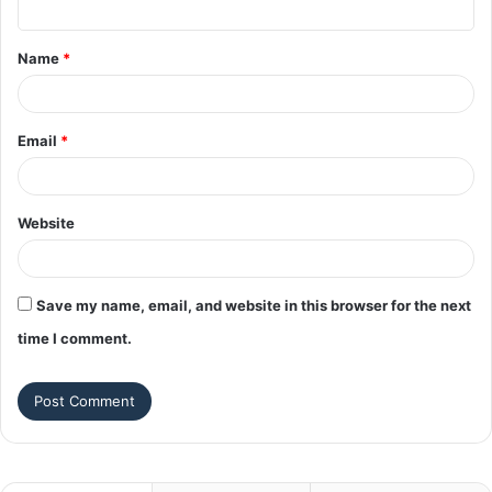
t
Name
*
*
Email
*
Website
Save my name, email, and website in this browser for the next
time I comment.