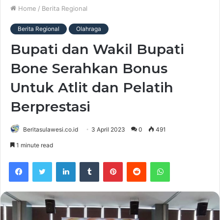
Home
/
Berita Regional
Berita Regional
Olahraga
Bupati dan Wakil Bupati
Bone Serahkan Bonus
Untuk Atlit dan Pelatih
Berprestasi
Beritasulawesi.co.id
3 April 2023
0
491
1 minute read
Facebook
Twitter
LinkedIn
Tumblr
Pinterest
Reddit
WhatsApp