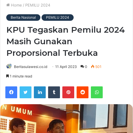
Home
/
PEMILU 2024
Berita Nasional
PEMILU 2024
KPU Tegaskan Pemilu 2024
Masih Gunakan
Proporsional Terbuka
Beritasulawesi.co.id
11 April 2023
0
501
1 minute read
Facebook
Twitter
LinkedIn
Tumblr
Pinterest
Reddit
WhatsApp