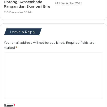
Dorong Swasembada
1 December 2025
Pangan dan Ekonomi Biru
2 December 2024
Leave a Reply
Your email address will not be published.
Required fields are
marked
*
C
o
m
m
e
n
t
Name
*
*