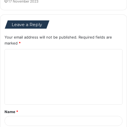
17 November 2023
Leave a Reply
Your email address will not be published.
Required fields are
marked
*
C
o
m
m
e
n
t
Name
*
*