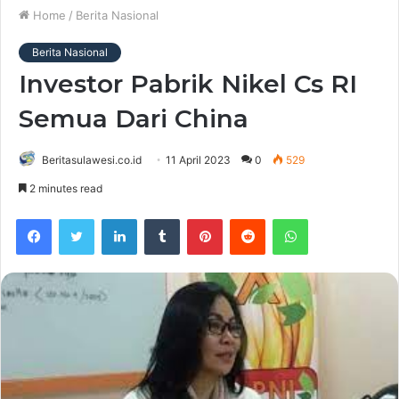
Home
/
Berita Nasional
Berita Nasional
Investor Pabrik Nikel Cs RI
Semua Dari China
Beritasulawesi.co.id
11 April 2023
0
529
2 minutes read
Facebook
Twitter
LinkedIn
Tumblr
Pinterest
Reddit
WhatsApp