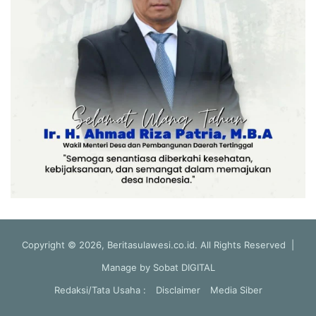
Copyright © 2026, Beritasulawesi.co.id. All Rights Reserved |
Manage by
Sobat DIGITAL
Redaksi/Tata Usaha :
Disclaimer
Media Siber