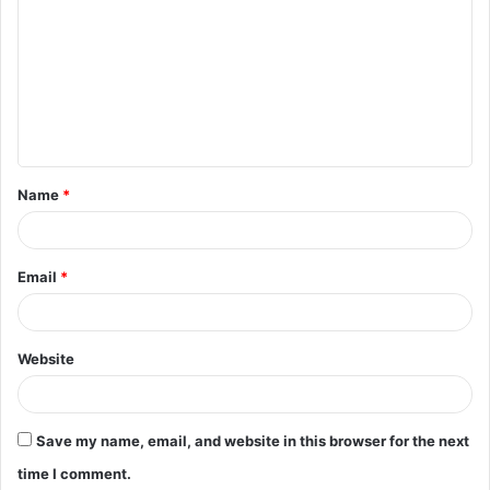
o
m
m
e
n
t
Name
*
*
Email
*
Website
Save my name, email, and website in this browser for the next
time I comment.