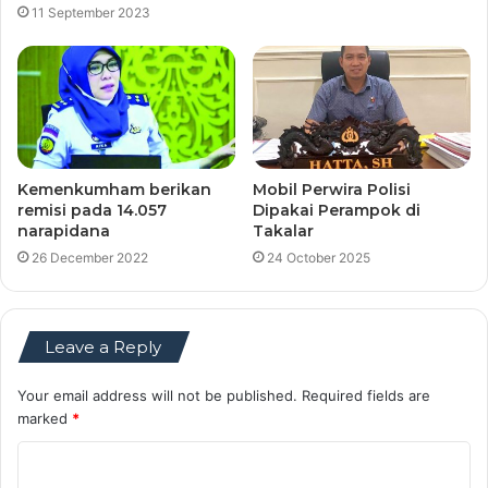
11 September 2023
Kemenkumham berikan
Mobil Perwira Polisi
remisi pada 14.057
Dipakai Perampok di
narapidana
Takalar
26 December 2022
24 October 2025
Leave a Reply
Your email address will not be published.
Required fields are
marked
*
C