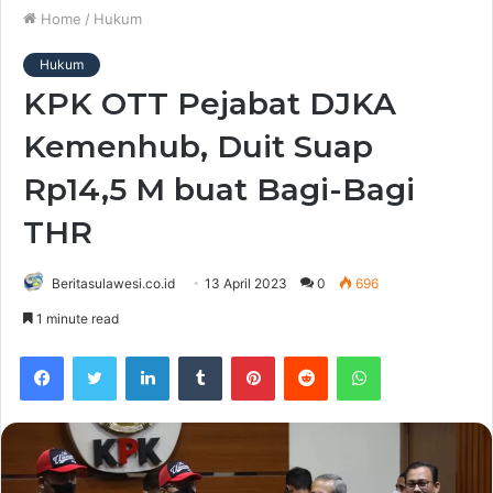
Home
/
Hukum
Hukum
KPK OTT Pejabat DJKA
Kemenhub, Duit Suap
Rp14,5 M buat Bagi-Bagi
THR
Beritasulawesi.co.id
13 April 2023
0
696
1 minute read
Facebook
Twitter
LinkedIn
Tumblr
Pinterest
Reddit
WhatsApp