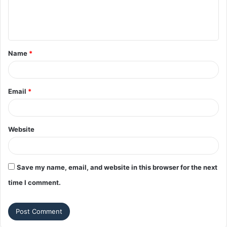
e
n
t
Name
*
*
Email
*
Website
Save my name, email, and website in this browser for the next
time I comment.