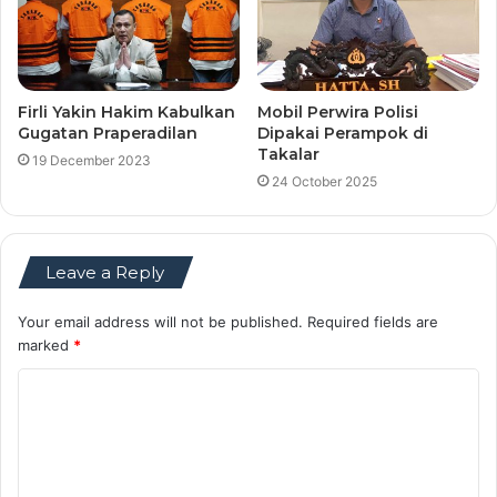
Firli Yakin Hakim Kabulkan
Mobil Perwira Polisi
Gugatan Praperadilan
Dipakai Perampok di
Takalar
19 December 2023
24 October 2025
Leave a Reply
Your email address will not be published.
Required fields are
marked
*
C
o
m
m