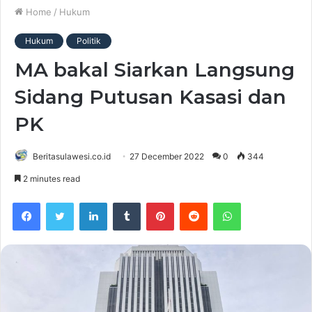
Home
/
Hukum
Hukum
Politik
MA bakal Siarkan Langsung
Sidang Putusan Kasasi dan
PK
Beritasulawesi.co.id
27 December 2022
0
344
2 minutes read
Facebook
Twitter
LinkedIn
Tumblr
Pinterest
Reddit
WhatsApp