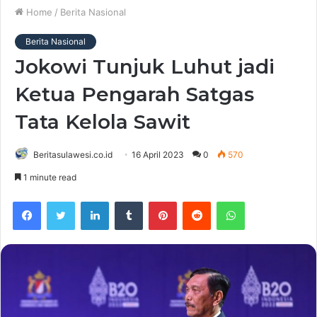
Home
/
Berita Nasional
Berita Nasional
Jokowi Tunjuk Luhut jadi
Ketua Pengarah Satgas
Tata Kelola Sawit
Beritasulawesi.co.id
16 April 2023
0
570
1 minute read
Facebook
Twitter
LinkedIn
Tumblr
Pinterest
Reddit
WhatsApp