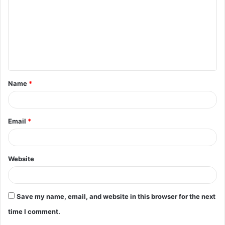
m
m
e
n
t
Name
*
*
Email
*
Website
Save my name, email, and website in this browser for the next
time I comment.