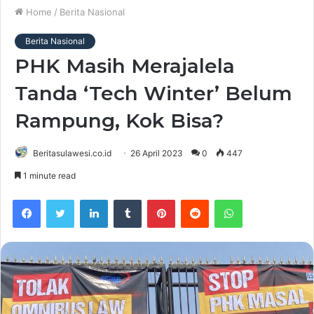
Home
/
Berita Nasional
Berita Nasional
PHK Masih Merajalela
Tanda ‘Tech Winter’ Belum
Rampung, Kok Bisa?
Beritasulawesi.co.id
26 April 2023
0
447
1 minute read
Facebook
Twitter
LinkedIn
Tumblr
Pinterest
Reddit
WhatsApp