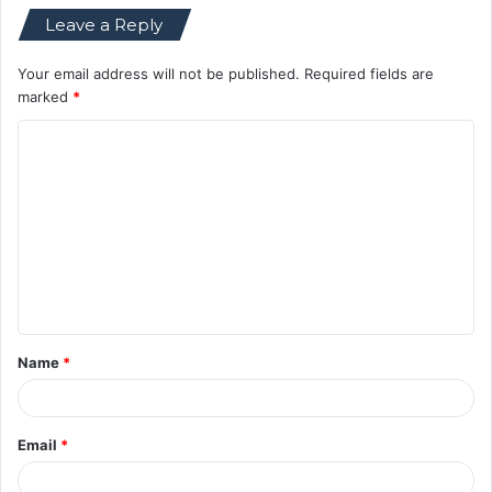
Leave a Reply
Your email address will not be published.
Required fields are
marked
*
C
o
m
m
e
n
t
Name
*
*
Email
*