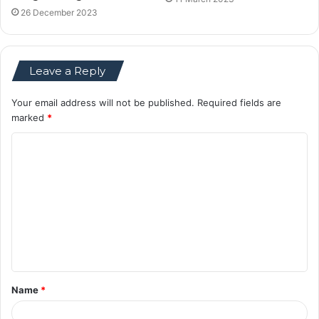
26 December 2023
Leave a Reply
Your email address will not be published.
Required fields are
marked
*
C
o
m
m
e
n
t
Name
*
*