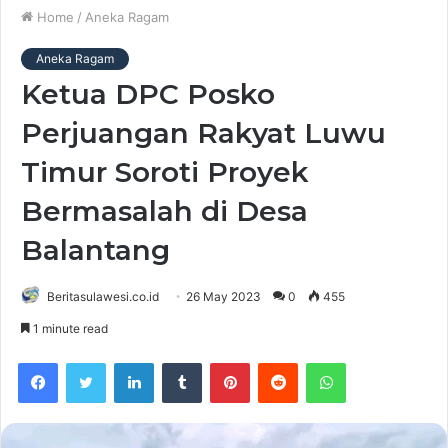
Home
/
Aneka Ragam
Aneka Ragam
Ketua DPC Posko
Perjuangan Rakyat Luwu
Timur Soroti Proyek
Bermasalah di Desa
Balantang
Beritasulawesi.co.id
26 May 2023
0
455
1 minute read
Facebook
Twitter
LinkedIn
Tumblr
Pinterest
Reddit
WhatsApp