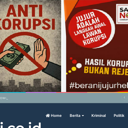
bowo Geram Sama Pengamat, Menilai Harga Beras Terlalu Mahal
Home
Berita
Kriminal
Politik