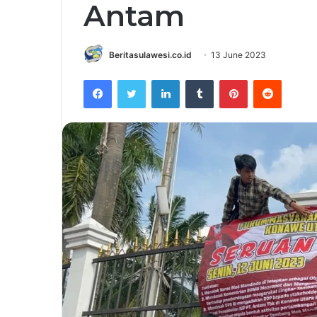
Antam
Beritasulawesi.co.id
13 June 2023
Facebook
Twitter
LinkedIn
Tumblr
Pinterest
Reddit