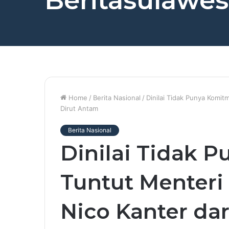
Beritasulawesi
Home
/
Berita Nasional
/
Dinilai Tidak Punya Komi
Dirut Antam
Berita Nasional
Dinilai Tidak 
Tuntut Menteri
Nico Kanter dar