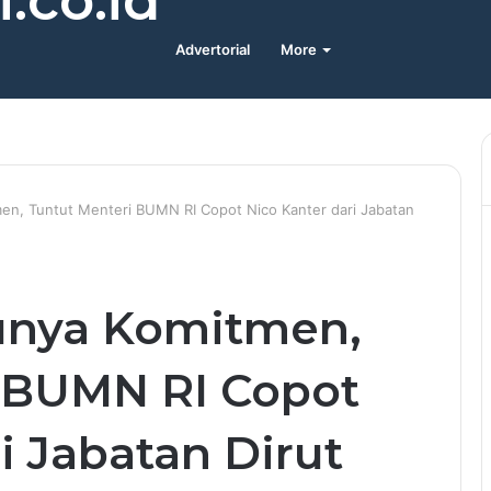
.co.id
Advertorial
More
tmen, Tuntut Menteri BUMN RI Copot Nico Kanter dari Jabatan
Punya Komitmen,
 BUMN RI Copot
i Jabatan Dirut