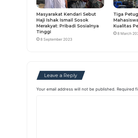
Masyarakat Kendari Sebut
Tiga Petu
Haji Ishak Ismail Sosok
Mahasiswa
Merakyat: Pribadi Sosialnya
Kualitas Pe
Tinggi
8 March 20
8 September 2023
Leave a Reply
Your email address will not be published.
Required f
C
o
m
m
e