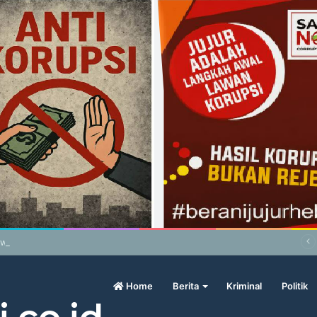
wo Geram Sama Pengamat, Menilai Harga Beras Terlalu Mahal
Home
Berita
Kriminal
Politik