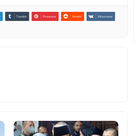
n
Tumblr
Pinterest
Reddit
VKontakte