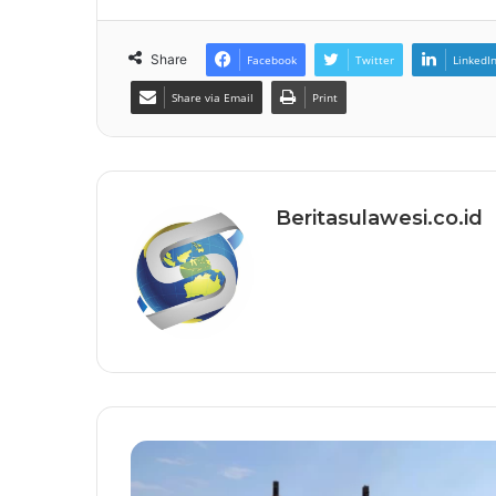
Share
Facebook
Twitter
LinkedI
Share via Email
Print
Beritasulawesi.co.id