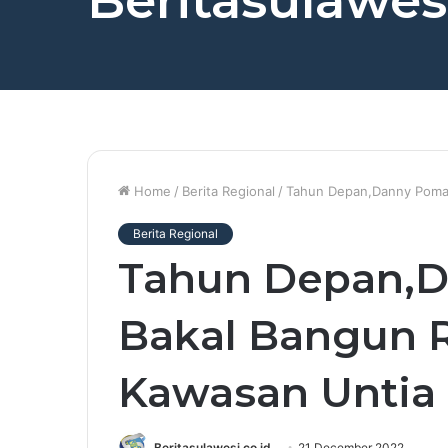
Beritasulawesi
Home
/
Berita Regional
/
Tahun Depan,Danny Pomant
Berita Regional
Tahun Depan,
Bakal Bangun R
Kawasan Untia
Beritasulawesi.co.id
21 December 2022