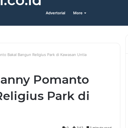
.co.id
Advertorial
More
o Bakal Bangun Religius Park di Kawasan Untia
Danny Pomanto
eligius Park di
0
342
1 minute read