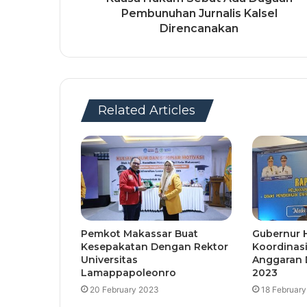
Pembunuhan Jurnalis Kalsel
Direncanakan
Related Articles
Pemkot Makassar Buat
Gubernur H
Kesepakatan Dengan Rektor
Koordinas
Universitas
Anggaran D
Lamappapoleonro
2023
20 February 2023
18 Februar