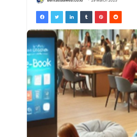
Beritasulawesi.co.id
29 March 2025
Facebook
Twitter
LinkedIn
Tumblr
Pinterest
Reddit