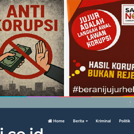
wo Geram Sama Pengamat, Menilai Harga Beras Terlalu Mahal
Home
Berita
Kriminal
Politik