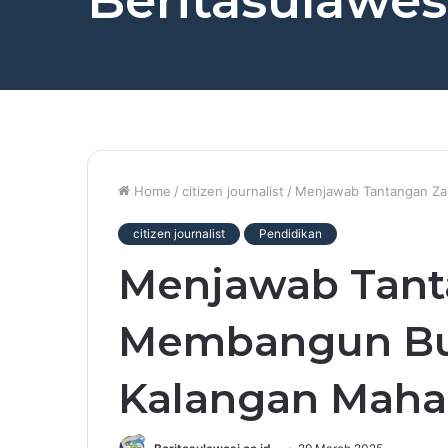
Beritasulawesi
Home
/
citizen journalist
/
Menjawab Tantangan Za
citizen journalist
Pendidikan
Menjawab Tant
Membangun Bu
Kalangan Maha