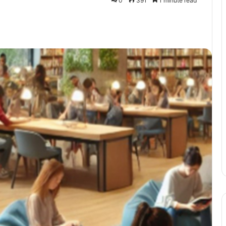
0
391
1 minute read