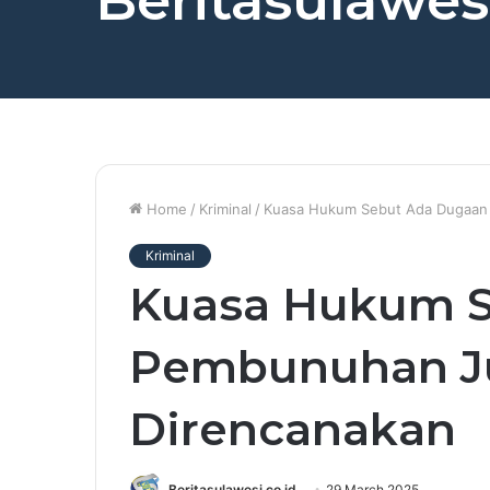
Beritasulawesi
Home
/
Kriminal
/
Kuasa Hukum Sebut Ada Dugaan 
Kriminal
Kuasa Hukum S
Pembunuhan Jur
Direncanakan
Beritasulawesi.co.id
29 March 2025