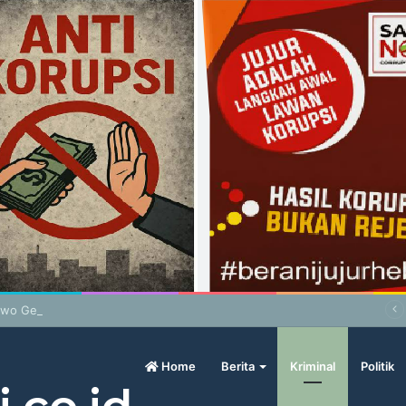
wo Geram Sama Pengamat, Menilai Harga Beras Terlalu Mahal
Home
Berita
Kriminal
Politik