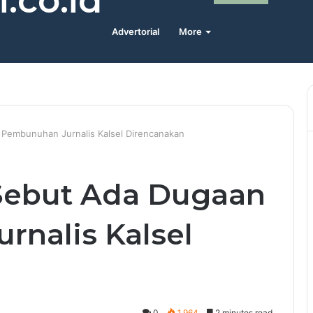
.co.id
Advertorial
More
Pembunuhan Jurnalis Kalsel Direncanakan
ebut Ada Dugaan
nalis Kalsel
0
1,964
2 minutes read