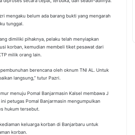
a diproses secara cepat, terbuka, dan seadil-adilnya.
zri mengaku belum ada barang bukti yang mengarah
ku tunggal.
ng dimiliki pihaknya, pelaku telah menyiapkan
i korban, kemudian membeli tiket pesawat dari
P milik orang lain.
alah pembunuhan berencana oleh oknum TNI AL. Untuk
aikan langsung,” tutur Pazri.
Timur menuju Pomal Banjarmasin Kalsel membawa J
at ini petugas Pomal Banjarmasin mengumpulkan
es hukum tersebut.
 kediaman keluarga korban di Banjarbaru untuk
aman korban.