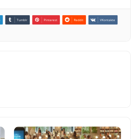
n
Tumblr
Pinterest
Reddit
VKontakte