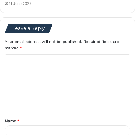
11 June 2025
Leave a Reply
Your email address will not be published.
Required fields are
marked
*
C
o
m
m
e
n
t
Name
*
*