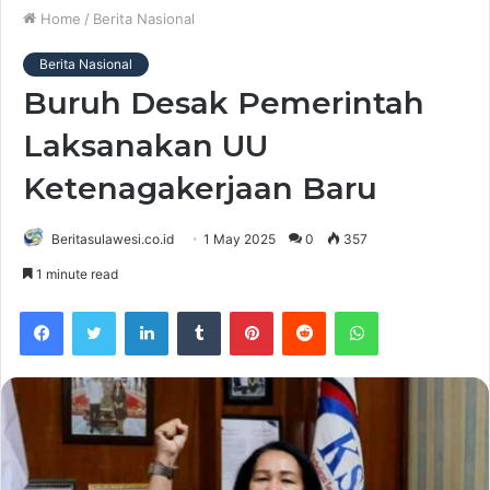
Home
/
Berita Nasional
Berita Nasional
Buruh Desak Pemerintah
Laksanakan UU
Ketenagakerjaan Baru
Beritasulawesi.co.id
1 May 2025
0
357
1 minute read
Facebook
Twitter
LinkedIn
Tumblr
Pinterest
Reddit
WhatsApp