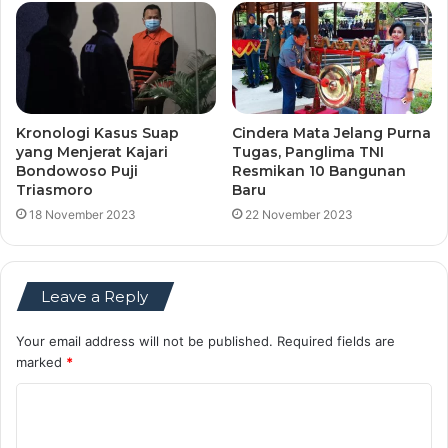
Kronologi Kasus Suap
Cindera Mata Jelang Purna
yang Menjerat Kajari
Tugas, Panglima TNI
Bondowoso Puji
Resmikan 10 Bangunan
Triasmoro
Baru
18 November 2023
22 November 2023
Leave a Reply
Your email address will not be published.
Required fields are
marked
*
C
o