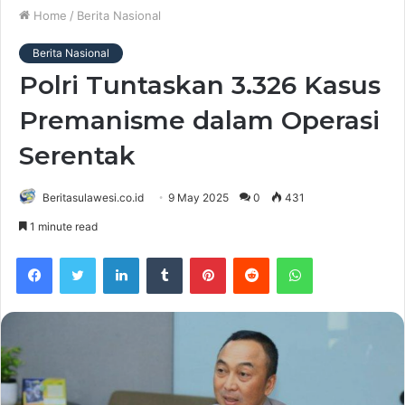
Home
/
Berita Nasional
Berita Nasional
Polri Tuntaskan 3.326 Kasus
Premanisme dalam Operasi
Serentak
Beritasulawesi.co.id
9 May 2025
0
431
1 minute read
Facebook
Twitter
LinkedIn
Tumblr
Pinterest
Reddit
WhatsApp