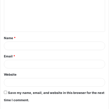
m
m
e
n
t
Name
*
*
Email
*
Website
Save my name, email, and website in this browser for the next
time I comment.