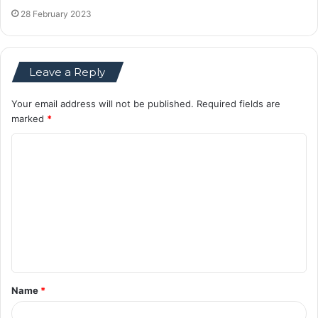
28 February 2023
Leave a Reply
Your email address will not be published.
Required fields are
marked
*
C
o
m
m
e
n
t
Name
*
*