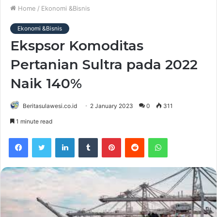
Home
/
Ekonomi &Bisnis
Ekonomi &Bisnis
Ekspsor Komoditas
Pertanian Sultra pada 2022
Naik 140%
Beritasulawesi.co.id
2 January 2023
0
311
1 minute read
Facebook
Twitter
LinkedIn
Tumblr
Pinterest
Reddit
WhatsApp