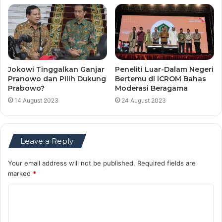
Jokowi Tinggalkan Ganjar
Peneliti Luar-Dalam Negeri
Pranowo dan Pilih Dukung
Bertemu di ICROM Bahas
Prabowo?
Moderasi Beragama
14 August 2023
24 August 2023
Leave a Reply
Your email address will not be published.
Required fields are
marked
*
C
o
m