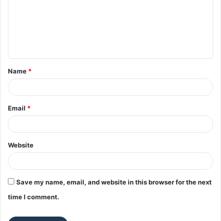
m
e
n
t
Name
*
*
Email
*
Website
Save my name, email, and website in this browser for the next
time I comment.