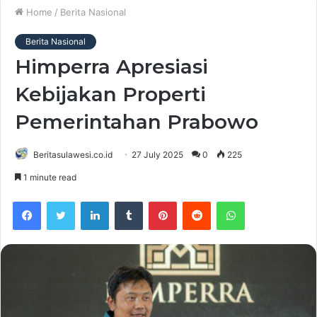
Home
/
Berita Nasional
Berita Nasional
Himperra Apresiasi
Kebijakan Properti
Pemerintahan Prabowo
Beritasulawesi.co.id
27 July 2025
0
225
1 minute read
Facebook
Twitter
LinkedIn
Tumblr
Pinterest
Reddit
WhatsApp