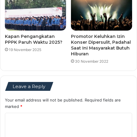
Kapan Pengangkatan
Promotor Keluhkan Izin
PPPK Paruh Waktu 2025?
Konser Dipersulit, Padahal
Saat Ini Masyarakat Butuh
19 November 2025
Hiburan
30 November 2022
Leave a Reply
Your email address will not be published.
Required fields are
marked
*
C
o
m