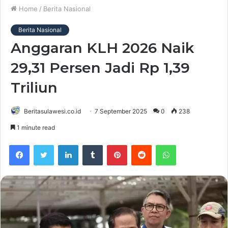
Home
/
Berita Nasional
Berita Nasional
Anggaran KLH 2026 Naik
29,31 Persen Jadi Rp 1,39
Triliun
Beritasulawesi.co.id
7 September 2025
0
238
1 minute read
Facebook
Twitter
LinkedIn
Tumblr
Pinterest
Reddit
WhatsApp