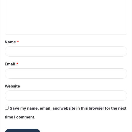
m
e
n
t
Name
*
*
Email
*
Website
Save my name, email, and website in this browser for the next
time I comment.