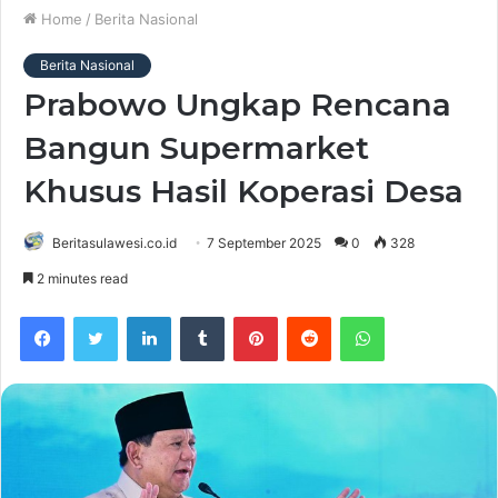
Home
/
Berita Nasional
Berita Nasional
Prabowo Ungkap Rencana
Bangun Supermarket
Khusus Hasil Koperasi Desa
Beritasulawesi.co.id
7 September 2025
0
328
2 minutes read
Facebook
Twitter
LinkedIn
Tumblr
Pinterest
Reddit
WhatsApp