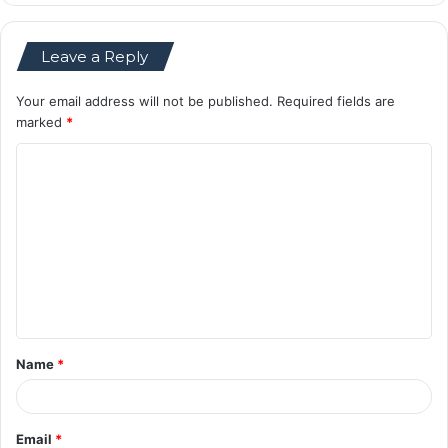
Leave a Reply
Your email address will not be published.
Required fields are
marked
*
C
o
m
m
e
n
t
Name
*
*
Email
*