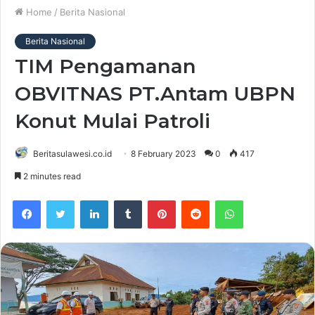
Home
/
Berita Nasional
Berita Nasional
TIM Pengamanan
OBVITNAS PT.Antam UBPN
Konut Mulai Patroli
Beritasulawesi.co.id
8 February 2023
0
417
2 minutes read
Facebook
Twitter
LinkedIn
Tumblr
Pinterest
Reddit
WhatsApp