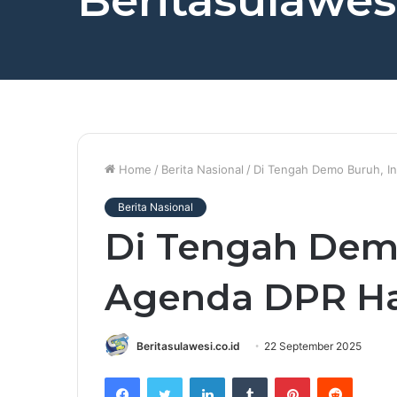
Beritasulawesi
Home
/
Berita Nasional
/
Di Tengah Demo Buruh, In
Berita Nasional
Di Tengah Demo
Agenda DPR Har
Beritasulawesi.co.id
22 September 2025
Facebook
Twitter
LinkedIn
Tumblr
Pinterest
Reddit