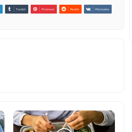
n
Tumblr
Pinterest
Reddit
VKontakte