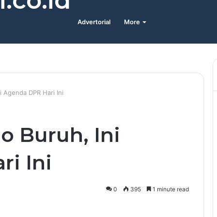
.co.id
Advertorial
More
i Agenda DPR Hari Ini
 Buruh, Ini
i Ini
0
395
1 minute read