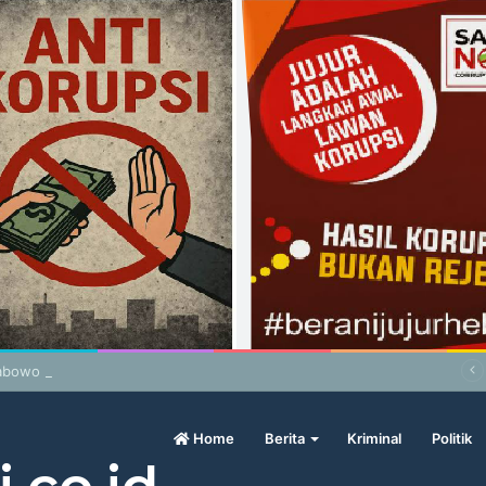
abowo Geram Sama Pengamat, Menilai Harga Beras Terlalu Mahal
Home
Berita
Kriminal
Politik