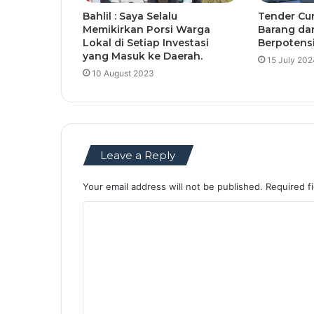
Bahlil : Saya Selalu
Tender Cu
Memikirkan Porsi Warga
Barang da
Lokal di Setiap Investasi
Berpotensi
yang Masuk ke Daerah.
15 July 202
10 August 2023
Leave a Reply
Your email address will not be published.
Required f
C
o
m
m
e