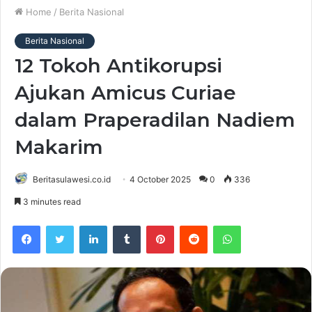
Home
/
Berita Nasional
Berita Nasional
12 Tokoh Antikorupsi
Ajukan Amicus Curiae
dalam Praperadilan Nadiem
Makarim
Beritasulawesi.co.id
4 October 2025
0
336
3 minutes read
Facebook
Twitter
LinkedIn
Tumblr
Pinterest
Reddit
WhatsApp