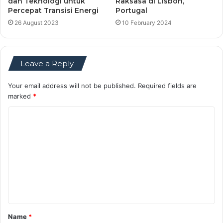
dan Teknologi untuk
Raksasa di Lisbon,
Percepat Transisi Energi
Portugal
26 August 2023
10 February 2024
Leave a Reply
Your email address will not be published.
Required fields are
marked
*
C
o
m
m
e
n
t
Name
*
*