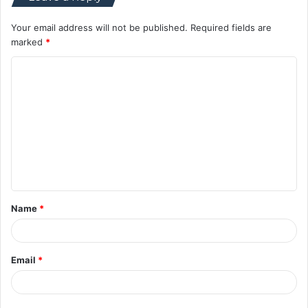
Your email address will not be published.
Required fields are
marked
*
C
o
m
m
e
n
t
Name
*
*
Email
*