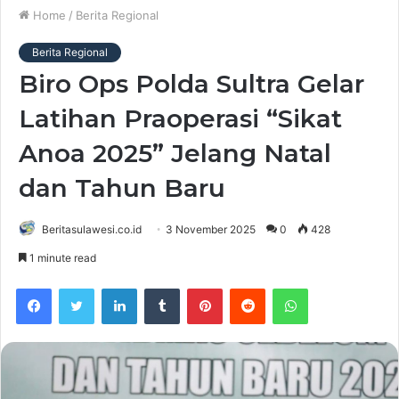
Home
/
Berita Regional
Berita Regional
Biro Ops Polda Sultra Gelar
Latihan Praoperasi “Sikat
Anoa 2025” Jelang Natal
dan Tahun Baru
Beritasulawesi.co.id
3 November 2025
0
428
1 minute read
Facebook
Twitter
LinkedIn
Tumblr
Pinterest
Reddit
WhatsApp