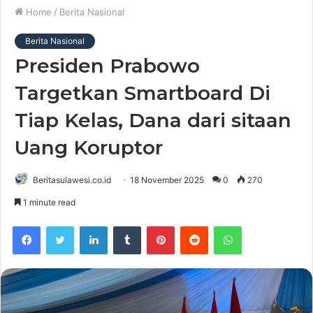
Home
/
Berita Nasional
Berita Nasional
Presiden Prabowo
Targetkan Smartboard Di
Tiap Kelas, Dana dari sitaan
Uang Koruptor
Beritasulawesi.co.id
18 November 2025
0
270
1 minute read
Facebook
Twitter
LinkedIn
Tumblr
Pinterest
Reddit
WhatsApp