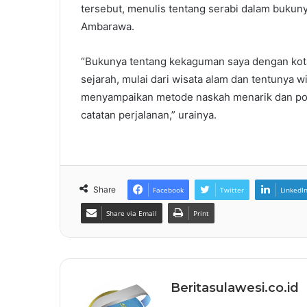
tersebut, menulis tentang serabi dalam bukun
Ambarawa.
“Bukunya tentang kekaguman saya dengan kota
sejarah, mulai dari wisata alam dan tentunya w
menyampaikan metode naskah menarik dan poin
catatan perjalanan,” urainya.
Share
Facebook
Twitter
LinkedI
Share via Email
Print
Beritasulawesi.co.id