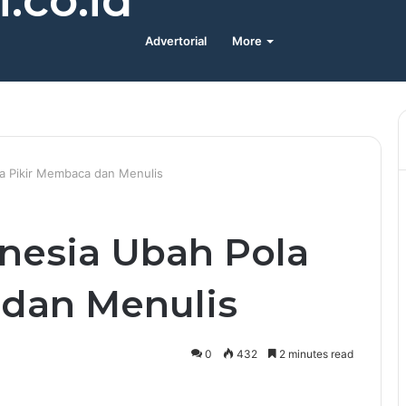
.co.id
Advertorial
More
a Pikir Membaca dan Menulis
nesia Ubah Pola
 dan Menulis
0
432
2 minutes read