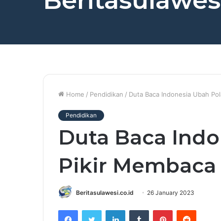
Beritasulawesi
Home
/
Pendidikan
/
Duta Baca Indonesia Ubah Pol
Pendidikan
Duta Baca Indo
Pikir Membaca
Beritasulawesi.co.id
26 January 2023
Facebook
Twitter
LinkedIn
Tumblr
Pinterest
Reddit