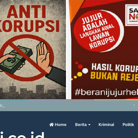
abowo Geram Sama Pengamat, Menilai Harga Beras Terlalu Mahal
Home
Berita
Kriminal
Politik