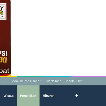
Redaksi/Tata Usaha :
Disclaimer
Media Siber
Wisata
Pendidikan
Hiburan