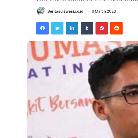
Beritasulawesi.co.id
6 March 2023
Facebook
Twitter
LinkedIn
Tumblr
Pinterest
Reddit