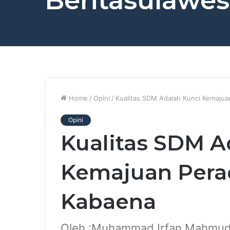
Beritasulawesi
Home
/
Opini
/
Kualitas SDM Adalah Kunci Kemaju
Opini
Kualitas SDM A
Kemajuan Pera
Kabaena
Oleh :Muhammad Irfan Mahmu