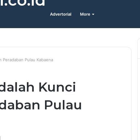
.co.id
Advertorial
More
an Peradaban Pulau Kabaena
dalah Kunci
daban Pulau
d