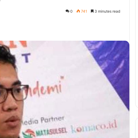
0
741
3 minutes read