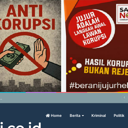
wo Geram Sama Pengamat, Menilai Harga Beras Terlalu Mahal
Home
Berita
Kriminal
Politik