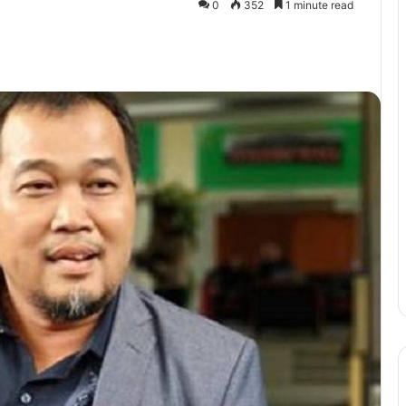
0
352
1 minute read