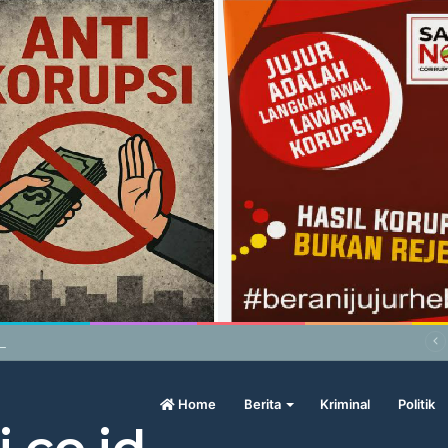
abowo Geram Sama Pengamat, Menilai Harga Beras Terlalu Mahal
Home
Berita
Kriminal
Politik