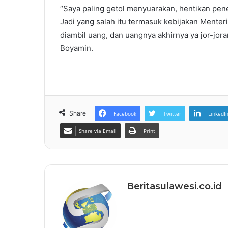
“Saya paling getol menyuarakan, hentikan pene
Jadi yang salah itu termasuk kebijakan Menter
diambil uang, dan uangnya akhirnya ya jor-jora
Boyamin.
Share
Facebook
Twitter
LinkedI
Share via Email
Print
Beritasulawesi.co.id