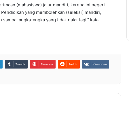
rimaan (mahasiswa) jalur mandiri, karena ini negeri.
i Pendidikan yang membolehkan (seleksi) mandiri,
n sampai angka-angka yang tidak nalar lagi,” kata
n
Tumblr
Pinterest
Reddit
VKontakte