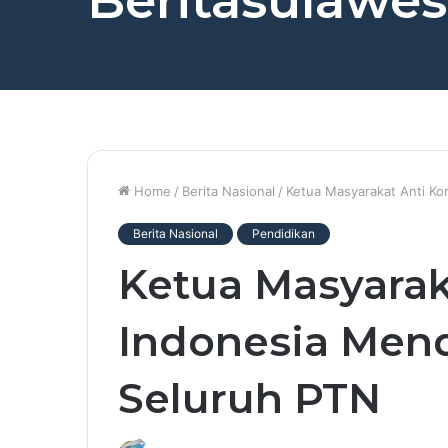
Beritasulawesi
Home
/
Berita Nasional
/
Ketua Masyarakat Anti Ko
Berita Nasional
Pendidikan
Ketua Masyarak
Indonesia Men
Seluruh PTN