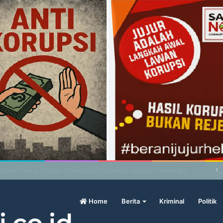
yndrome di Balik Pilrek USN Kolaka ?
Home
Berita
Kriminal
Politik