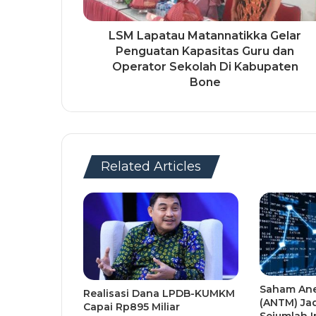
LSM Lapatau Matannatikka Gelar
Penguatan Kapasitas Guru dan
Operator Sekolah Di Kabupaten
Bone
Related Articles
Saham An
Realisasi Dana LPDB-KUMKM
(ANTM) Jad
Capai Rp895 Miliar
Sejumlah I