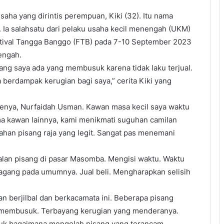
saha yang dirintis perempuan, Kiki (32). Itu nama
. Ia salahsatu dari pelaku usaha kecil menengah (UKM)
stival Tangga Banggo (FTB) pada 7-10 September 2023
engah.
ang saya ada yang membusuk karena tidak laku terjual.
 berdampak kerugian bagi saya,” cerita Kiki yang
ntenya, Nurfaidah Usman. Kawan masa kecil saya waktu
ma kawan lainnya, kami menikmati suguhan camilan
ahan pisang raja yang legit. Sangat pas menemani
jualan pisang di pasar Masomba. Mengisi waktu. Waktu
pedagang pada umumnya. Jual beli. Mengharapkan selisih
 berjilbal dan berkacamata ini. Beberapa pisang
i membusuk. Terbayang kerugian yang menderanya.
 untuk bagaimana mengolah pisang yang terancam