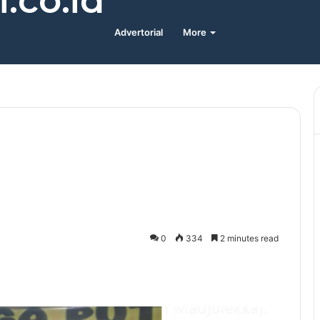
.co.id
Advertorial
More
0
334
2 minutes read