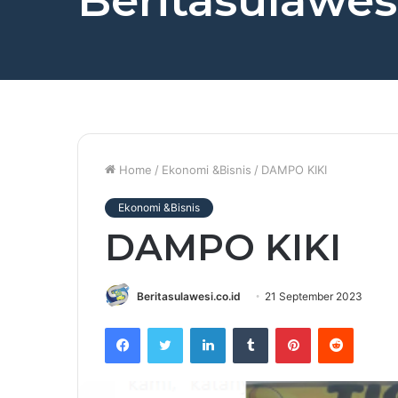
Beritasulawesi
Home
/
Ekonomi &Bisnis
/
DAMPO KIKI
Ekonomi &Bisnis
DAMPO KIKI
Beritasulawesi.co.id
21 September 2023
Facebook
Twitter
LinkedIn
Tumblr
Pinterest
Reddit