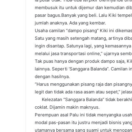
membusuk itu untuk dijemur dan kemudian dib
pasar bagus.Banyak yang beli. Lalu Kiki tempe
jumlah anaknya. Ada yang kembar.
Usaha camilan “dampo pisang” Kiki ini dikema
Satu yang masih setengah matang, artinya dib
ingin disantap. Satunya lagi, yang kemasannya 
melalui jasa transportasi online,” ujarnya sem
Tak puas hanya dengan produk dampo saja, Kik
lainnya. Seperti ‘Sanggara Balanda”. Camilan i
dengan hasilnya.
“Harus menggunakan pisang raja dan pisangny
legit dan tidak ada rasa asam atau sepet,” jelas
Kelezatan “Sanggara Balanda” tidak berakhir d
coklat. Dijamin makin maknyus.
Perempuan asal Palu ini tidak menyangka usaha
modal pas-pasan itu justru menjadi bisnis ya
utamanya bersama sang suami untuk menopan