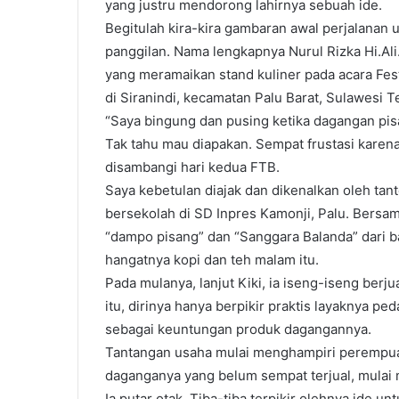
yang justru mendorong lahirnya sebuah ide.
Begitulah kira-kira gambaran awal perjalanan u
panggilan. Nama lengkapnya Nurul Rizka Hi.Ali
yang meramaikan stand kuliner pada acara Fe
di Siranindi, kecamatan Palu Barat, Sulawesi T
“Saya bingung dan pusing ketika dagangan pis
Tak tahu mau diapakan. Sempat frustasi karena
disambangi hari kedua FTB.
Saya kebetulan diajak dan dikenalkan oleh ta
bersekolah di SD Inpres Kamonji, Palu. Bersa
“dampo pisang” dan “Sanggara Balanda” dari b
hangatnya kopi dan teh malam itu.
Pada mulanya, lanjut Kiki, ia iseng-iseng ber
itu, dirinya hanya berpikir praktis layaknya 
sebagai keuntungan produk dagangannya.
Tantangan usaha mulai menghampiri perempuan
daganganya yang belum sempat terjual, mula
Ia putar otak. Tiba-tiba terpikir olehnya ide