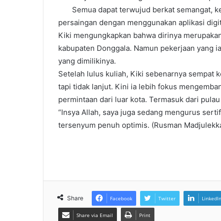
Semua dapat terwujud berkat semangat, kete
persaingan dengan menggunakan aplikasi digit
Kiki mengungkapkan bahwa dirinya merupakan 
kabupaten Donggala. Namun pekerjaan yang ia g
yang dimilikinya.
Setelah lulus kuliah, Kiki sebenarnya sempat 
tapi tidak lanjut. Kini ia lebih fokus mengem
permintaan dari luar kota. Termasuk dari pulau
“Insya Allah, saya juga sedang mengurus sertif
tersenyum penuh optimis. (Rusman Madjulekka
Share
Facebook
Twitter
LinkedI
Share via Email
Print