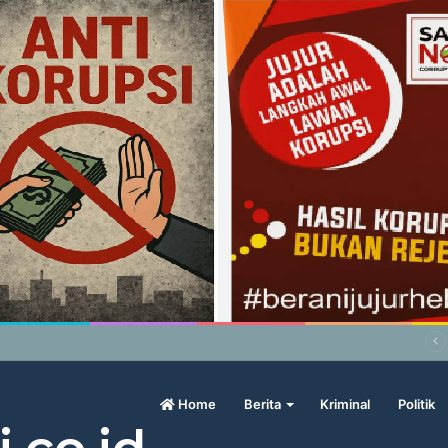
abowo Geram Sama Pengamat, Menilai Harga Beras Terlalu Mahal
Home
Berita
Kriminal
Politik